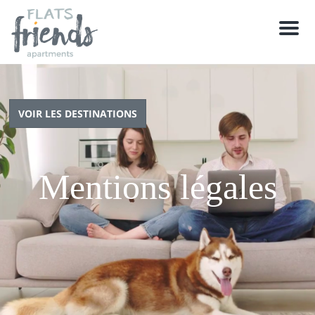
M
e
n
u
VOIR LES DESTINATIONS
Mentions légales