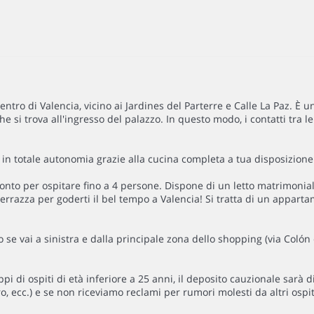
ntro di Valencia, vicino ai Jardines del Parterre e Calle La Paz. È u
 si trova all'ingresso del palazzo. In questo modo, i contatti tra l
ttà in totale autonomia grazie alla cucina completa a tua disposizione 
o per ospitare fino a 4 persone. Dispone di un letto matrimoniale
terrazza per goderti il ​​bel tempo a Valencia! Si tratta di un appar
o se vai a sinistra e dalla principale zona dello shopping (via Colón 
 di ospiti di età inferiore a 25 anni, il deposito cauzionale sarà
, ecc.) e se non riceviamo reclami per rumori molesti da altri ospiti