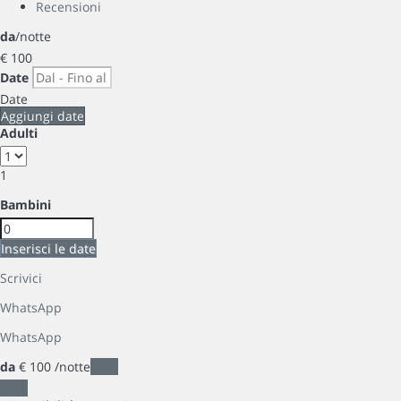
Recensioni
da
/notte
€ 100
Date
Date
Aggiungi date
Adulti
1
Bambini
Inserisci le date
Scrivici
WhatsApp
WhatsApp
da
€ 100
/notte
Date
Date